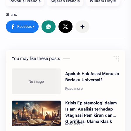
Revolusi Prancis
Sejarah Prancis
William Doyle
You may like these posts
Apakah Hak Asasi Manusia
Berlaku Universal?
Krisis Epistemologi dalam
Islam: Analisis terhadap
Stagnasi Pemikiran dan
Glorifikasi Ulama Klasik