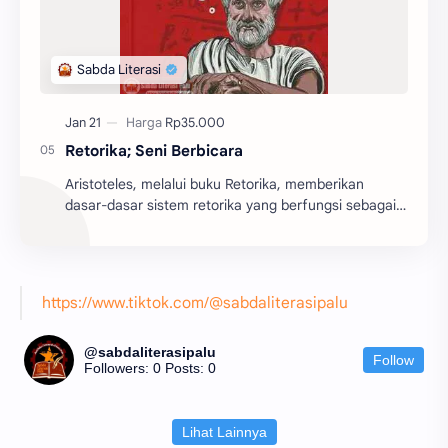
Retorika; Seni Berbicara
Aristoteles, melalui buku Retorika, memberikan
dasar-dasar sistem retorika yang berfungsi sebagai
batu pijakan bagi perkembangan teori retorika dari
z...
https://www.tiktok.com/@sabdaliterasipalu
@sabdaliterasipalu
Follow
Followers: 0
Posts: 0
Lihat Lainnya