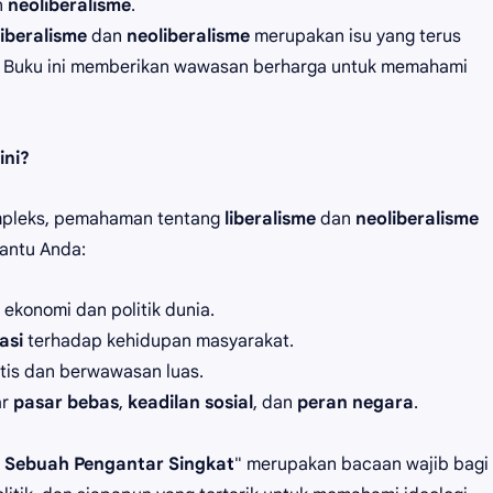
n
neoliberalisme
.
iberalisme
dan
neoliberalisme
merupakan isu yang terus
i. Buku ini memberikan wawasan berharga untuk memahami
ini?
mpleks, pemahaman tentang
liberalisme
dan
neoliberalisme
bantu Anda:
konomi dan politik dunia.
asi
terhadap kehidupan masyarakat.
tis dan berwawasan luas.
ar
pasar bebas
,
keadilan sosial
, dan
peran negara
.
e: Sebuah Pengantar Singkat
" merupakan bacaan wajib bagi