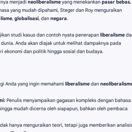
inya menjadi
neoliberalisme
yang menekankan
pasar bebas
,
hasa yang mudah dipahami, Steger dan Roy menguraikan
alisme
,
globalisasi
, dan
negara
.
yajikan studi kasus dan contoh nyata penerapan
liberalisme
da
 dunia. Anda akan diajak untuk melihat dampaknya pada
i ekonomi dan politik hingga sosial dan budaya.
gi Anda yang ingin memahami
liberalisme
dan
neoliberalism
mi:
Penulis menyampaikan gagasan kompleks dengan bahasa
hingga mudah dicerna oleh siapapun, bahkan oleh pembaca
idak hanya menguraikan teori, tetapi juga memberikan analisi