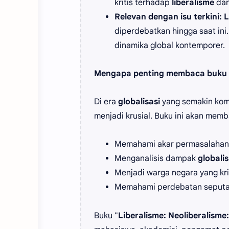
kritis terhadap
liberalisme
da
Relevan dengan isu terkini:
L
diperdebatkan hingga saat in
dinamika global kontemporer.
Mengapa penting membaca buku 
Di era
globalisasi
yang semakin ko
menjadi krusial. Buku ini akan mem
Memahami akar permasalahan e
Menganalisis dampak
globalis
Menjadi warga negara yang kri
Memahami perdebatan seput
Buku "
Liberalisme: Neoliberalism