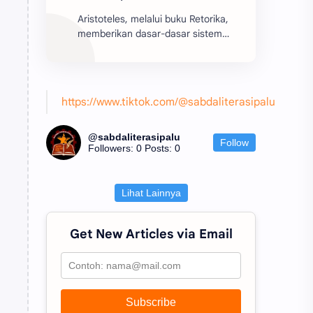
Aristoteles, melalui buku Retorika,
memberikan dasar-dasar sistem
retorika yang berfungsi sebagai
batu pijakan bagi perkembangan
teori retorika dari z...
https://www.tiktok.com/@sabdaliterasipalu
@sabdaliterasipalu
Follow
Followers: 0
Posts: 0
Lihat Lainnya
Get New Articles via Email
Subscribe