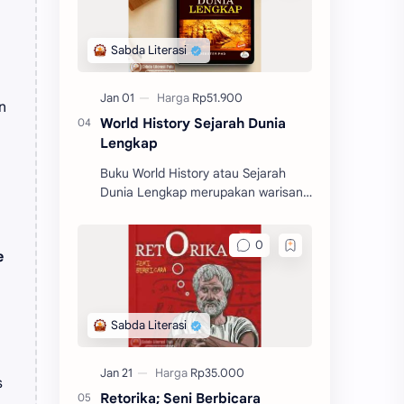
n
World History Sejarah Dunia
Lengkap
Buku World History atau Sejarah
Dunia Lengkap merupakan warisan
klasik yang lengkap. Buku ini
memberikan gambaran yang begitu
jelas tentang sejarah dunia.
e
s
Retorika; Seni Berbicara