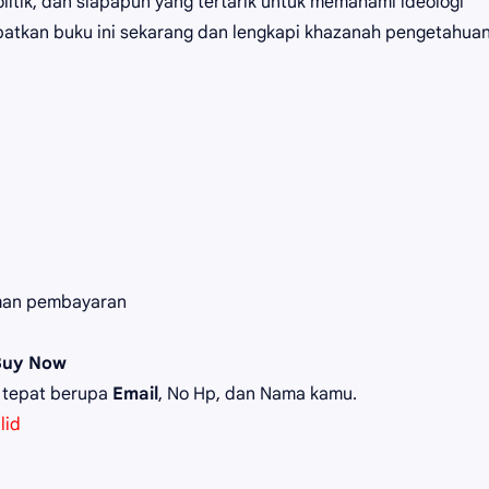
itik, dan siapapun yang tertarik untuk memahami ideologi
atkan buku ini sekarang dan lengkapi khazanah pengetahua
man pembayaran
Buy Now
 tepat berupa
Email
, No Hp, dan Nama kamu.
lid