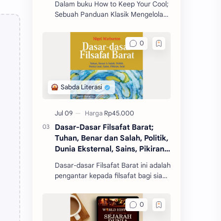
Dalam buku How to Keep Your Cool;
Sebuah Panduan Klasik Mengelola
Amarah, Seneca mengajarkan
berbagai prinsip dan strategi untuk
mengelola emosi, khus
Dasar-Dasar Filsafat Barat;
Tuhan, Benar dan Salah, Politik,
Dunia Eksternal, Sains, Pikiran,
Seni
Dasar-dasar Filsafat Barat ini adalah
pengantar kepada filsafat bagi siapa
pun yang baru pertama kali
mengenal filsafat.
n