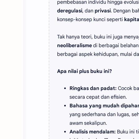
pembebasan individu hingga evolus
deregulasi
, dan
privasi
. Dengan ba
konsep-konsep kunci seperti
kapit
Tak hanya teori, buku ini juga men
neoliberalisme
di berbagai belahan
berbagai aspek kehidupan, mulai dar
Apa nilai plus buku ini?
Ringkas dan padat:
Cocok ba
secara cepat dan efisien.
Bahasa yang mudah dipaha
yang sederhana dan lugas, se
awam sekalipun.
Analisis mendalam:
Buku ini t