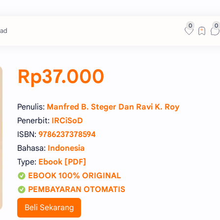
ead
Rp37.000
Penulis:
Manfred B. Steger Dan Ravi K. Roy
Penerbit:
IRCiSoD
ISBN:
9786237378594
Bahasa:
Indonesia
Type:
Ebook [PDF]
EBOOK 100% ORIGINAL
PEMBAYARAN OTOMATIS
Beli Sekarang