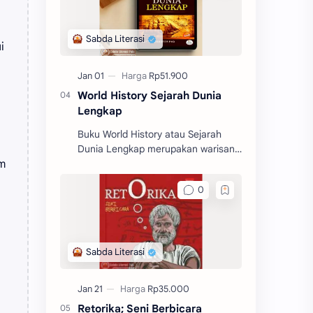
l
i
World History Sejarah Dunia
Lengkap
Buku World History atau Sejarah
Dunia Lengkap merupakan warisan
m
klasik yang lengkap. Buku ini
memberikan gambaran yang begitu
jelas tentang sejarah dunia.
Retorika; Seni Berbicara