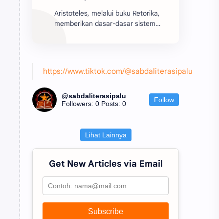
Aristoteles, melalui buku Retorika,
memberikan dasar-dasar sistem
retorika yang berfungsi sebagai
batu pijakan bagi perkembangan
teori retorika dari z...
https://www.tiktok.com/@sabdaliterasipalu
@sabdaliterasipalu
Follow
Followers: 0
Posts: 0
Lihat Lainnya
Get New Articles via Email
Subscribe