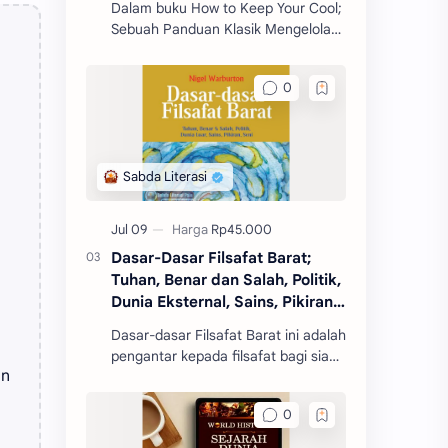
Dalam buku How to Keep Your Cool;
Sebuah Panduan Klasik Mengelola
Amarah, Seneca mengajarkan
berbagai prinsip dan strategi untuk
mengelola emosi, khus
Dasar-Dasar Filsafat Barat;
Tuhan, Benar dan Salah, Politik,
Dunia Eksternal, Sains, Pikiran,
Seni
Dasar-dasar Filsafat Barat ini adalah
pengantar kepada filsafat bagi siapa
an
pun yang baru pertama kali
mengenal filsafat.