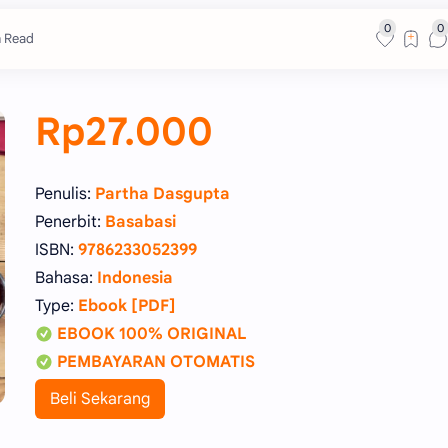
n Read
Rp27.000
Penulis:
Partha Dasgupta
Penerbit:
Basabasi
ISBN:
9786233052399
Bahasa:
Indonesia
Type:
Ebook [PDF]
EBOOK 100% ORIGINAL
PEMBAYARAN OTOMATIS
Beli Sekarang