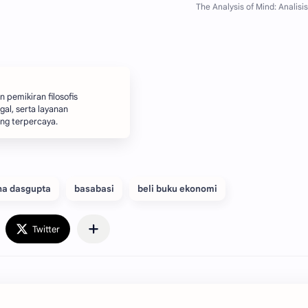
 pemikiran filosofis
gal, serta layanan
ang terpercaya.
ha dasgupta
basabasi
beli buku ekonomi