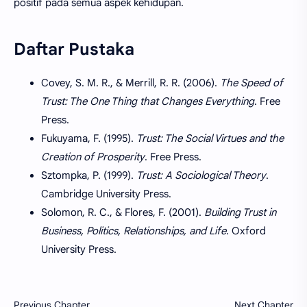
positif pada semua aspek kehidupan.
Daftar Pustaka
Covey, S. M. R., & Merrill, R. R. (2006).
The Speed of
Trust: The One Thing that Changes Everything
. Free
Press.
Fukuyama, F. (1995).
Trust: The Social Virtues and the
Creation of Prosperity
. Free Press.
Sztompka, P. (1999).
Trust: A Sociological Theory
.
Cambridge University Press.
Solomon, R. C., & Flores, F. (2001).
Building Trust in
Business, Politics, Relationships, and Life
. Oxford
University Press.