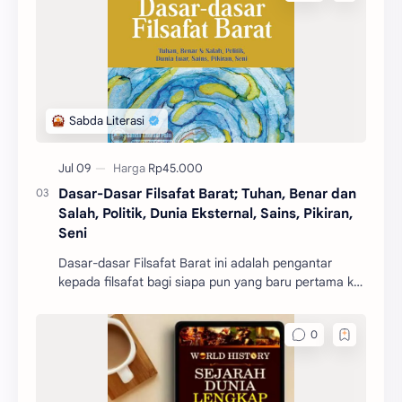
Dasar-Dasar Filsafat Barat; Tuhan, Benar dan
Salah, Politik, Dunia Eksternal, Sains, Pikiran,
Seni
Dasar-dasar Filsafat Barat ini adalah pengantar
kepada filsafat bagi siapa pun yang baru pertama kali
mengenal filsafat.