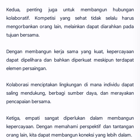
Kedua, penting juga untuk membangun hubungan
kolaboratif. Kompetisi yang sehat tidak selalu harus
mengorbankan orang lain, melainkan dapat diarahkan pada
tujuan bersama.
Dengan membangun kerja sama yang kuat, kepercayaan
dapat dipelihara dan bahkan diperkuat meskipun terdapat
elemen persaingan.
Kolaborasi menciptakan lingkungan di mana individu dapat
saling mendukung, berbagi sumber daya, dan merayakan
pencapaian bersama.
Ketiga, empati sangat diperlukan dalam membangun
kepercayaan. Dengan memahami perspektif dan tantangan
orang lain, kita dapat membangun koneksi yang lebih dalam.