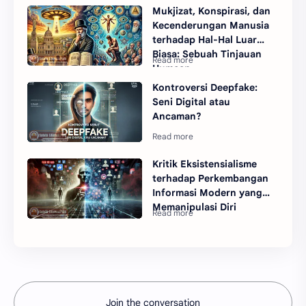
Mukjizat, Konspirasi, dan
Kecenderungan Manusia
terhadap Hal-Hal Luar
Biasa: Sebuah Tinjauan
Humean
Kontroversi Deepfake:
Seni Digital atau
Ancaman?
Kritik Eksistensialisme
terhadap Perkembangan
Informasi Modern yang
Memanipulasi Diri
Join the conversation