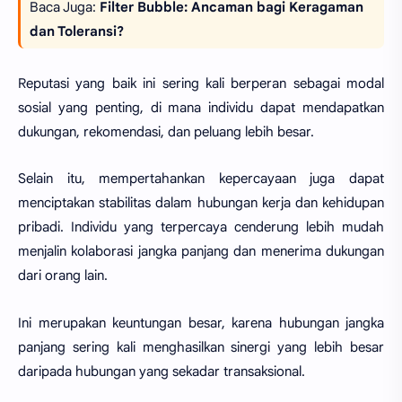
Baca Juga:
Filter Bubble: Ancaman bagi Keragaman
dan Toleransi?
Reputasi yang baik ini sering kali berperan sebagai modal
sosial yang penting, di mana individu dapat mendapatkan
dukungan, rekomendasi, dan peluang lebih besar.
Selain itu, mempertahankan kepercayaan juga dapat
menciptakan stabilitas dalam hubungan kerja dan kehidupan
pribadi. Individu yang terpercaya cenderung lebih mudah
menjalin kolaborasi jangka panjang dan menerima dukungan
dari orang lain.
Ini merupakan keuntungan besar, karena hubungan jangka
panjang sering kali menghasilkan sinergi yang lebih besar
daripada hubungan yang sekadar transaksional.