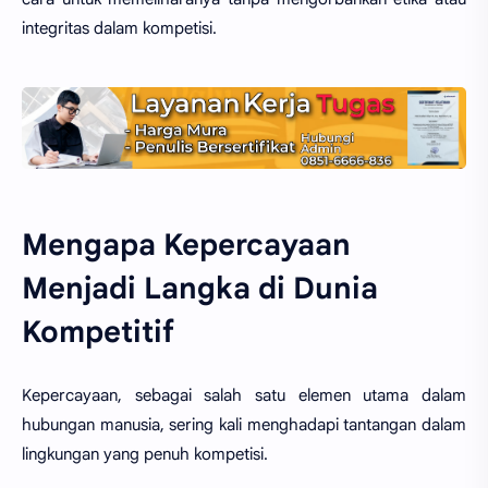
integritas dalam kompetisi.
Mengapa Kepercayaan
Menjadi Langka di Dunia
Kompetitif
Kepercayaan, sebagai salah satu elemen utama dalam
hubungan manusia, sering kali menghadapi tantangan dalam
lingkungan yang penuh kompetisi.