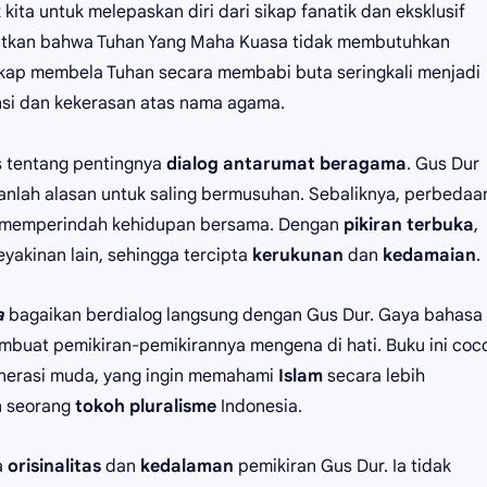
kita untuk melepaskan diri dari sikap fanatik dan eksklusif
atkan bahwa Tuhan Yang Maha Kuasa tidak membutuhkan
ikap membela Tuhan secara membabi buta seringkali menjadi
nsi dan kekerasan atas nama agama.
as tentang pentingnya
dialog antarumat beragama
. Gus Dur
lah alasan untuk saling bermusuhan. Sebaliknya, perbedaa
g memperindah kehidupan bersama. Dengan
pikiran terbuka
,
eyakinan lain, sehingga tercipta
kerukunan
dan
kedamaian
.
a
bagaikan berdialog langsung dengan Gus Dur. Gaya bahasa
buat pemikiran-pemikirannya mengena di hati. Buku ini coc
enerasi muda, yang ingin memahami
Islam
secara lebih
n seorang
tokoh pluralisme
Indonesia.
a
orisinalitas
dan
kedalaman
pemikiran Gus Dur. Ia tidak