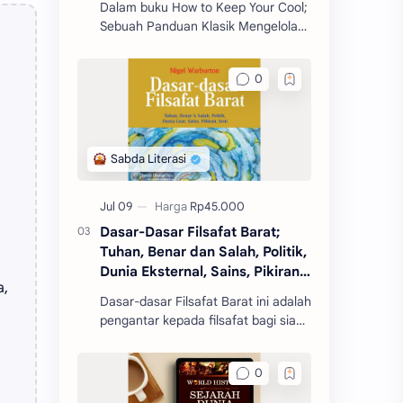
Dalam buku How to Keep Your Cool;
Sebuah Panduan Klasik Mengelola
Amarah, Seneca mengajarkan
berbagai prinsip dan strategi untuk
mengelola emosi, khus
Dasar-Dasar Filsafat Barat;
Tuhan, Benar dan Salah, Politik,
Dunia Eksternal, Sains, Pikiran,
a,
Seni
Dasar-dasar Filsafat Barat ini adalah
pengantar kepada filsafat bagi siapa
pun yang baru pertama kali
mengenal filsafat.