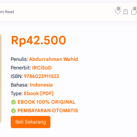
min Read
Rp42.500
Penulis:
Abdurrahman Wahid
Penerbit:
IRCiSoD
ISBN:
9786023911523
Bahasa:
Indonesia
Type:
Ebook [PDF]
EBOOK 100% ORIGINAL
PEMBAYARAN OTOMATIS
Beli Sekarang