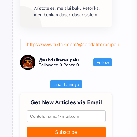
Aristoteles, melalui buku Retorika,
memberikan dasar-dasar sistem
retorika yang berfungsi sebagai
batu pijakan bagi perkembangan
teori retorika dari z...
https://www.tiktok.com/@sabdaliterasipalu
@sabdaliterasipalu
Follow
Followers: 0
Posts: 0
Lihat Lainnya
Get New Articles via Email
Subscribe