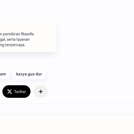
 pemikiran filosofis
gal, serta layanan
ang terpercaya.
lam
karya gus dur