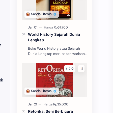
World History Sejarah Dunia
Lengkap
n
Buku World History atau Sejarah
Dunia Lengkap merupakan warisan
klasik yang lengkap. Buku ini
memberikan gambaran yang begitu
jelas tentang sejarah dunia.
ok
Retorika; Seni Berbicara