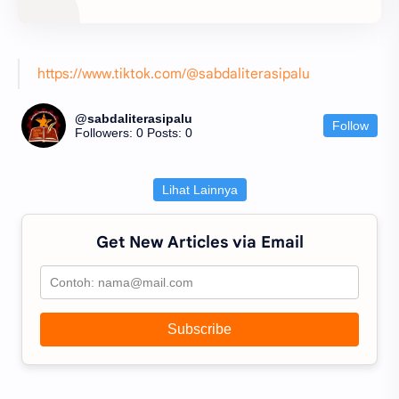
batu pijakan bagi perkembangan teori retorika dari
z...
https://www.tiktok.com/@sabdaliterasipalu
@sabdaliterasipalu
Follow
Followers: 0
Posts: 0
Lihat Lainnya
Get New Articles via Email
Subscribe