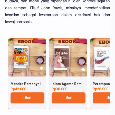
budaya, dan moral yang dipengaruhi oleh konteks sejarah
dan tempat. Filsuf John Rawls, misalnya, mendefinisikan
keadilan sebagai kesetaraan dalam distribusi hak dan
kewajiban sosial.
Mereka Bertanya Islam Menjawab
Islam Agama Ramah Perempuan
Rp42.000
Rp38.000
Rp28.000
Lihat
Lihat
Lihat