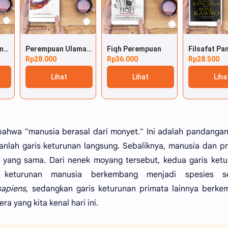
Islam Agama Ramah Perempuan
Perempuan Ulama di Atas Panggung Sejarah
Fiqh Perempuan
Rp28.000
Rp36.000
Rp28.500
Lihat
Lihat
Liha
bahwa "manusia berasal dari monyet." Ini adalah pandanga
nlah garis keturunan langsung. Sebaliknya, manusia dan p
 yang sama. Dari nenek moyang tersebut, kedua garis ket
s keturunan manusia berkembang menjadi spesies se
apiens
, sedangkan garis keturunan primata lainnya berk
a yang kita kenal hari ini.