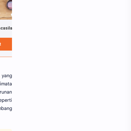
Filsafat Pancasila Menurut Bung Karno
Muhammad: Sang Nabi dan Negarawan
Mantiq: Catatan Ngaji Logika Al-Ghazali
Rp35.500
Rp30.000
Rp30.0
t
Lihat
Lihat
n yang
rimata
urunan
perti
embang