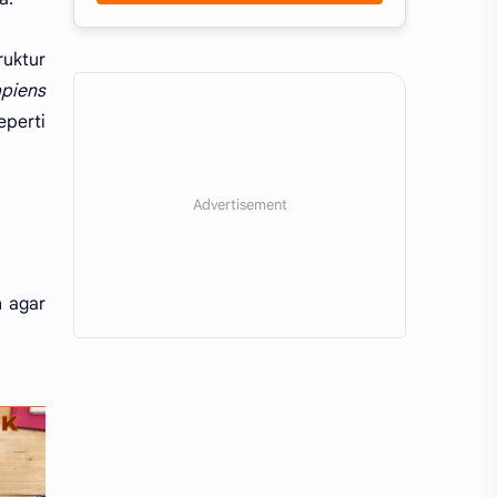
ruktur
piens
eperti
n agar