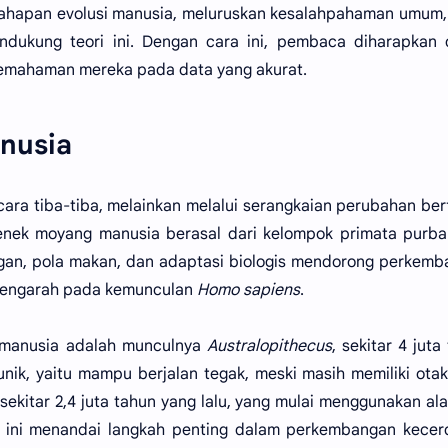
i tahapan evolusi manusia, meluruskan kesalahpahaman umum,
ndukung teori ini. Dengan cara ini, pembaca diharapkan 
 pemahaman mereka pada data yang akurat.
anusia
ecara tiba-tiba, melainkan melalui serangkaian perubahan be
nek moyang manusia berasal dari kelompok primata purba
ungan, pola makan, dan adaptasi biologis mendorong perkem
 mengarah pada kemunculan
Homo sapiens
.
si manusia adalah munculnya
Australopithecus
, sekitar 4 juta
ri unik, yaitu mampu berjalan tegak, meski masih memiliki ota
 sekitar 2,4 juta tahun yang lalu, yang mulai menggunakan ala
t ini menandai langkah penting dalam perkembangan kecer