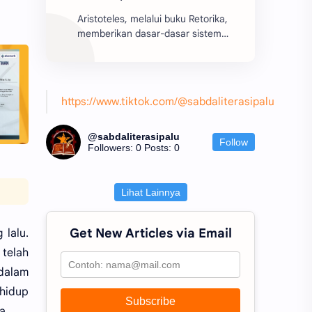
Aristoteles, melalui buku Retorika,
memberikan dasar-dasar sistem
retorika yang berfungsi sebagai
batu pijakan bagi perkembangan
teori retorika dari z...
https://www.tiktok.com/@sabdaliterasipalu
@sabdaliterasipalu
Follow
Followers: 0
Posts: 0
Lihat Lainnya
Get New Articles via Email
 lalu.
telah
dalam
hidup
Subscribe
a.