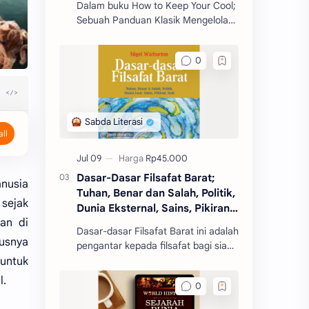
Dalam buku How to Keep Your Cool;
Sebuah Panduan Klasik Mengelola
Amarah, Seneca mengajarkan
berbagai prinsip dan strategi untuk
mengelola emosi, khus
Dasar-Dasar Filsafat Barat;
anusia
Tuhan, Benar dan Salah, Politik,
sejak
Dunia Eksternal, Sains, Pikiran,
an di
Seni
Dasar-dasar Filsafat Barat ini adalah
usnya
pengantar kepada filsafat bagi siapa
pun yang baru pertama kali
 untuk
mengenal filsafat.
l.