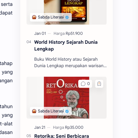
 serta
dapat
World History Sejarah Dunia
Lengkap
Buku World History atau Sejarah
rtahap
Dunia Lengkap merupakan warisan
 yang
klasik yang lengkap. Buku ini
memberikan gambaran yang begitu
bangan
jelas tentang sejarah dunia.
 tahun
k yang
t-alat
dasan
Retorika; Seni Berbicara