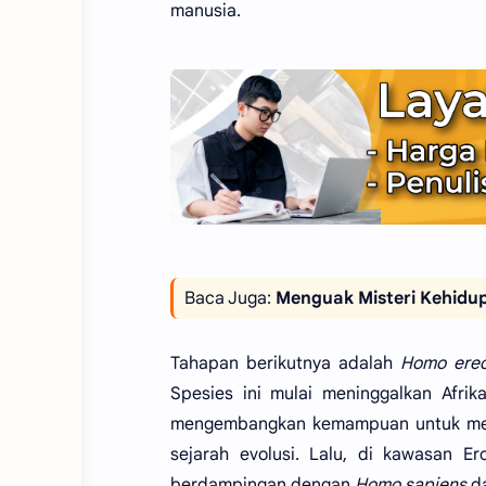
manusia.
Baca Juga:
Menguak Misteri Kehidup
Tahapan berikutnya adalah
Homo erec
Spesies ini mulai meninggalkan Afri
mengembangkan kemampuan untuk meng
sejarah evolusi. Lalu, di kawasan E
berdampingan dengan
Homo sapiens
da