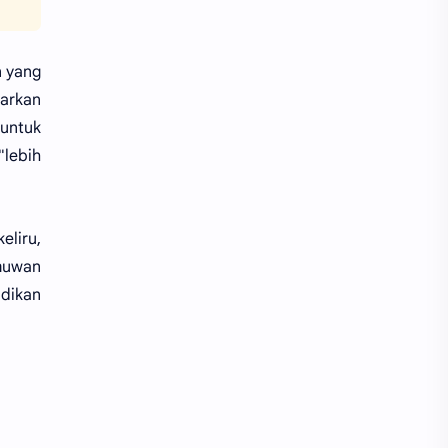
n yang
sarkan
untuk
"lebih
eliru,
lmuwan
dikan