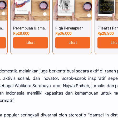
Islam Agama Ramah Perempuan
Perempuan Ulama di Atas Panggung Sejarah
Fiqh Perempuan
Rp28.000
Rp36.000
Rp28.500
Lihat
Lihat
Liha
omestik, melainkan juga berkontribusi secara aktif di ranah 
 aktivis sosial, dan inovator. Sosok-sosok inspiratif seper
ebagai Walikota Surabaya, atau Najwa Shihab, jurnalis dan p
n Indonesia memiliki kapasitas dan kemampuan untuk me
rmatif.
opuler seringkali diwarnai oleh stereotip "damsel in dist