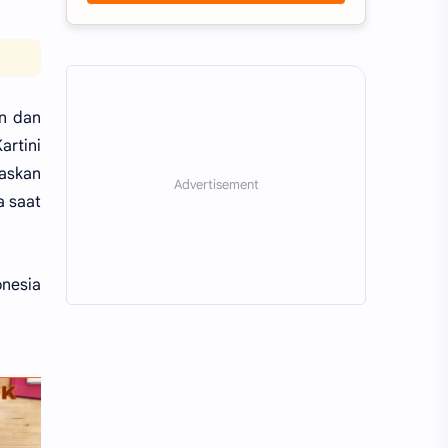
an dan
rtini
askan
a saat
onesia