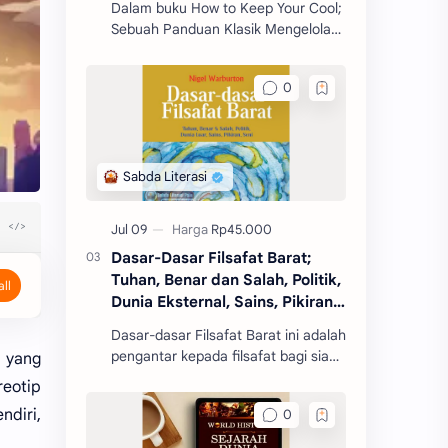
Dalam buku How to Keep Your Cool;
Sebuah Panduan Klasik Mengelola
Amarah, Seneca mengajarkan
berbagai prinsip dan strategi untuk
mengelola emosi, khus
Dasar-Dasar Filsafat Barat;
Tuhan, Benar dan Salah, Politik,
Dunia Eksternal, Sains, Pikiran,
Seni
Dasar-dasar Filsafat Barat ini adalah
pengantar kepada filsafat bagi siapa
 yang
pun yang baru pertama kali
reotip
mengenal filsafat.
ndiri,