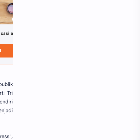
Filsafat Pancasila Menurut Bung Karno
Muhammad: Sang Nabi dan Negarawan
Mantiq: Catatan Ngaji Logika Al-Ghazali
Rp35.500
Rp30.000
Rp30.0
t
Lihat
Lihat
publik
ti Tri
endiri
njadi
ress",