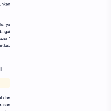
uhkan
 karya
bagai
rozen"
rdas,
i
al dan
rasan