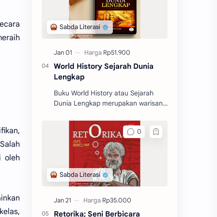
ecara
eraih
World History Sejarah Dunia
Lengkap
Buku World History atau Sejarah
Dunia Lengkap merupakan warisan
klasik yang lengkap. Buku ini
memberikan gambaran yang begitu
fikan,
jelas tentang sejarah dunia.
 Salah
i oleh
ainkan
elas,
Retorika; Seni Berbicara