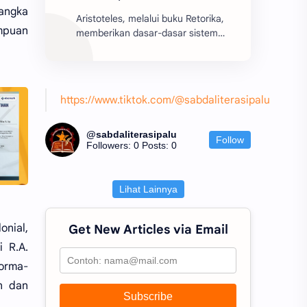
rangka
Aristoteles, melalui buku Retorika,
mpuan
memberikan dasar-dasar sistem
retorika yang berfungsi sebagai
batu pijakan bagi perkembangan
teori retorika dari z...
https://www.tiktok.com/@sabdaliterasipalu
@sabdaliterasipalu
Follow
Followers: 0
Posts: 0
Lihat Lainnya
onial,
Get New Articles via Email
i R.A.
norma-
n dan
Subscribe