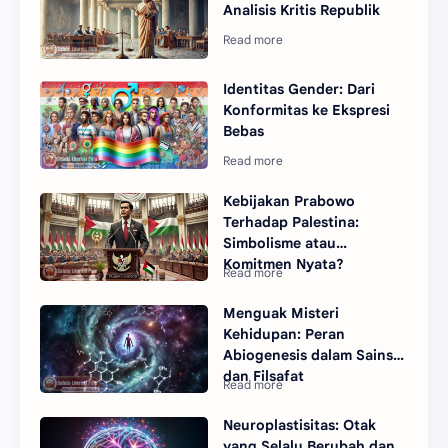
Analisis Kritis Republik
Identitas Gender: Dari
Konformitas ke Ekspresi
Bebas
Kebijakan Prabowo
Terhadap Palestina:
Simbolisme atau
Komitmen Nyata?
Menguak Misteri
Kehidupan: Peran
Abiogenesis dalam Sains
dan Filsafat
Neuroplastisitas: Otak
yang Selalu Berubah dan